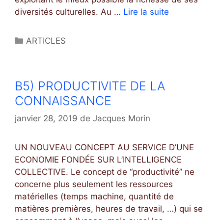
diversités culturelles. Au …
Lire la suite
B
6
)
C
ARTICLES
E
a
U
t
R
é
B5) PRODUCTIVITE DE LA
O
g
P
CONNAISSANCE
o
E
r
janvier 28, 2019
de
Jacques Morin
E
i
T
e
I
UN NOUVEAU CONCEPT AU SERVICE D’UNE
s
N
ECONOMIE FONDÉE SUR L’INTELLIGENCE
N
COLLECTIVE. Le concept de “productivité” ne
O
concerne plus seulement les ressources
V
matérielles (temps machine, quantité de
A
matières premières, heures de travail, …) qui se