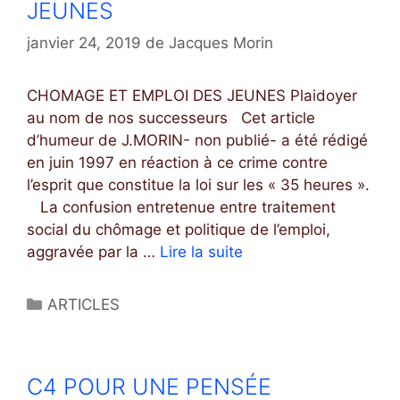
L
JEUNES
o
É
r
janvier 24, 2019
de
Jacques Morin
M
i
E
e
N
CHOMAGE ET EMPLOI DES JEUNES Plaidoyer
s
T
au nom de nos successeurs Cet article
S
d’humeur de J.MORIN- non publié- a été rédigé
D
en juin 1997 en réaction à ce crime contre
E
l’esprit que constitue la loi sur les « 35 heures ».
R
La confusion entretenue entre traitement
É
social du chômage et politique de l’emploi,
P
aggravée par la …
Lire la suite
C
O
5
N
C
C
ARTICLES
S
H
a
E
O
t
M
é
C4 POUR UNE PENSÉE
A
g