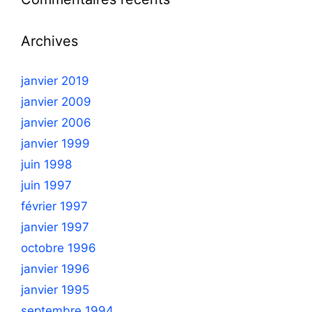
i
T
c
T
Archives
l
E
e
C
s
janvier 2019
N
H
janvier 2009
janvier 2006
janvier 1999
juin 1998
juin 1997
février 1997
janvier 1997
octobre 1996
janvier 1996
janvier 1995
septembre 1994