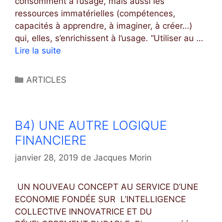
T
consomment à l’usage, mais aussi les
I
ressources immatérielles (compétences,
O
capacités à apprendre, à imaginer, à créer…)
N
qui, elles, s’enrichissent à l’usage. “Utiliser au …
Lire la suite
B
5
)
C
ARTICLES
P
a
R
t
O
é
B4) UNE AUTRE LOGIQUE
D
g
U
FINANCIERE
o
C
r
janvier 28, 2019
de
Jacques Morin
T
i
I
e
V
UN NOUVEAU CONCEPT AU SERVICE D’UNE
s
I
ECONOMIE FONDÉE SUR L’INTELLIGENCE
T
COLLECTIVE INNOVATRICE ET DU