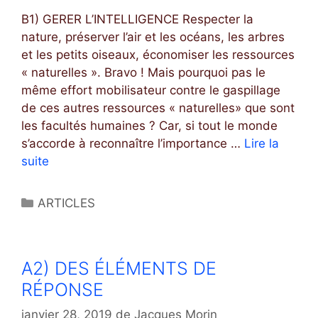
E
i
B1) GERER L’INTELLIGENCE Respecter la
A
e
nature, préserver l’air et les océans, les arbres
U
s
et les petits oiseaux, économiser les ressources
C
« naturelles ». Bravo ! Mais pourquoi pas le
O
même effort mobilisateur contre le gaspillage
N
de ces autres ressources « naturelles» que sont
T
les facultés humaines ? Car, si tout le monde
R
s’accorde à reconnaître l’importance …
Lire la
A
suite
B
T
1
S
)
O
C
ARTICLES
G
C
a
É
I
t
R
A
é
A2) DES ÉLÉMENTS DE
E
L
g
R
RÉPONSE
o
L
r
janvier 28, 2019
de
Jacques Morin