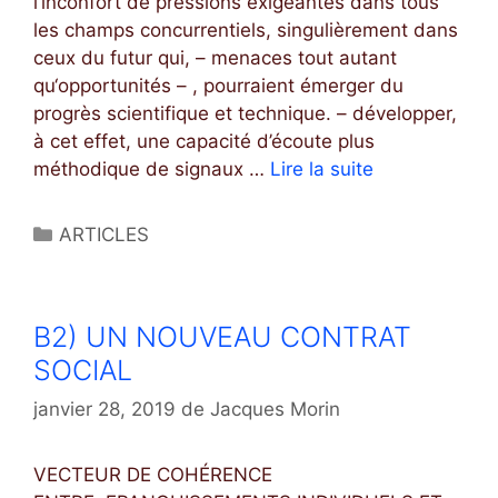
l’inconfort de pressions exigeantes dans tous
O
les champs concurrentiels, singulièrement dans
G
ceux du futur qui, – menaces tout autant
I
qu‘opportunités – , pourraient émerger du
Q
progrès scientifique et technique. – développer,
U
à cet effet, une capacité d’écoute plus
E
méthodique de signaux …
Lire la suite
B
F
3
I
)
N
C
ARTICLES
L
A
a
E
N
t
D
C
é
B2) UN NOUVEAU CONTRAT
E
I
g
F
SOCIAL
E
o
I
R
r
janvier 28, 2019
de
Jacques Morin
D
E
i
E
e
L
VECTEUR DE COHÉRENCE
s