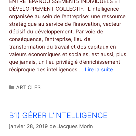
’
ENTRE EPANOUISSEMENTS INDIVIDUELS ET
I
DÉVELOPPEMENT COLLECTIF. L’intelligence
N
organisée au sein de l’entreprise: une ressource
N
stratégique au service de l’innovation, vecteur
O
décisif du développement. Par voie de
V
conséquence, l’entreprise, lieu de
A
transformation du travail et des capitaux en
T
valeurs économiques et sociales, est aussi, plus
I
que jamais, un lieu privilégié d’enrichissement
O
réciproque des intelligences …
Lire la suite
B
N
2
)
C
ARTICLES
U
a
N
t
N
é
B1) GÉRER L’INTELLIGENCE
O
g
U
o
janvier 28, 2019
de
Jacques Morin
V
r