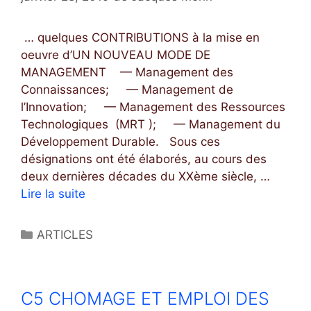
’
i
I
e
N
… quelques CONTRIBUTIONS à la mise en
s
T
oeuvre d’UN NOUVEAU MODE DE
E
MANAGEMENT — Management des
L
Connaissances; — Management de
L
l’Innovation; — Management des Ressources
I
Technologiques (MRT ); — Management du
G
Développement Durable. Sous ces
E
désignations ont été élaborés, au cours des
N
deux dernières décades du XXème siècle, …
C
Lire la suite
A
E
2
)
C
ARTICLES
D
a
E
t
S
é
C5 CHOMAGE ET EMPLOI DES
É
g