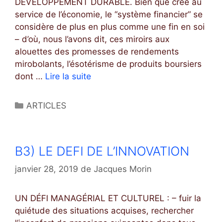
E
DÉVELOPPEMENT DURABLE. Bien que créé au
D
service de l’économie, le “système financier” se
E
considère de plus en plus comme une fin en soi
L
– d’où, nous l’avons dit, ces miroirs aux
A
alouettes des promesses de rendements
C
mirobolants, l’ésotérisme de produits boursiers
O
dont …
Lire la suite
B
N
4
N
)
C
ARTICLES
A
U
a
I
N
t
S
E
é
B3) LE DEFI DE L’INNOVATION
S
A
g
A
U
o
janvier 28, 2019
de
Jacques Morin
N
T
r
C
R
i
UN DÉFI MANAGÉRIAL ET CULTUREL : – fuir la
E
E
e
quiétude des situations acquises, rechercher
L
s