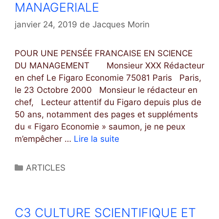
G
MANAGERIALE
o
E
r
janvier 24, 2019
de
Jacques Morin
E
i
T
e
E
POUR UNE PENSÉE FRANCAISE EN SCIENCE
s
M
DU MANAGEMENT Monsieur XXX Rédacteur
P
en chef Le Figaro Economie 75081 Paris Paris,
L
le 23 Octobre 2000 Monsieur le rédacteur en
O
chef, Lecteur attentif du Figaro depuis plus de
I
50 ans, notamment des pages et suppléments
D
du « Figaro Economie » saumon, je ne peux
E
m’empêcher …
Lire la suite
C
S
4
J
P
C
ARTICLES
E
O
a
U
U
t
N
R
é
C3 CULTURE SCIENTIFIQUE ET
E
U
g