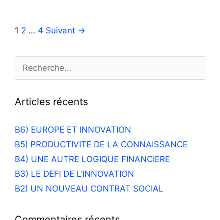
E
L
t
T
é
N
1
2
…
4
Suivant →
U
g
a
R
o
v
E
r
R
i
S
i
e
g
C
e
c
a
I
s
h
Articles récents
t
E
e
i
N
r
o
B6) EUROPE ET INNOVATION
T
c
n
I
B5) PRODUCTIVITE DE LA CONNAISSANCE
h
d
F
B4) UNE AUTRE LOGIQUE FINANCIERE
e
e
I
r
B3) LE DEFI DE L’INNOVATION
s
Q
B2) UN NOUVEAU CONTRAT SOCIAL
a
U
:
r
E
t
E
Commentaires récents