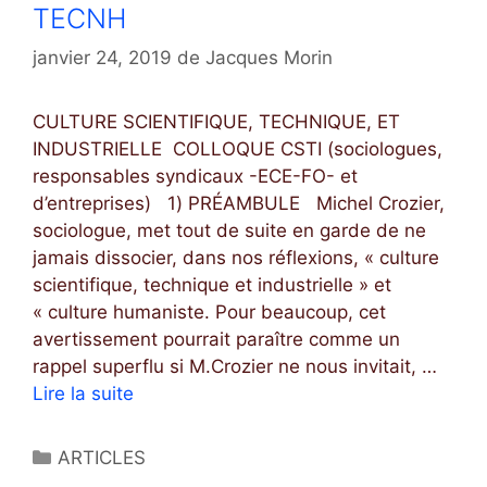
S
N
TECNH
o
E
r
janvier 24, 2019
de
Jacques Morin
P
i
E
e
N
CULTURE SCIENTIFIQUE, TECHNIQUE, ET
s
S
INDUSTRIELLE COLLOQUE CSTI (sociologues,
É
responsables syndicaux -ECE-FO- et
E
d’entreprises) 1) PRÉAMBULE Michel Crozier,
M
sociologue, met tout de suite en garde de ne
A
jamais dissocier, dans nos réflexions, « culture
N
scientifique, technique et industrielle » et
A
« culture humaniste. Pour beaucoup, cet
G
avertissement pourrait paraître comme un
E
rappel superflu si M.Crozier ne nous invitait, …
R
Lire la suite
C
I
3
A
C
C
ARTICLES
L
U
a